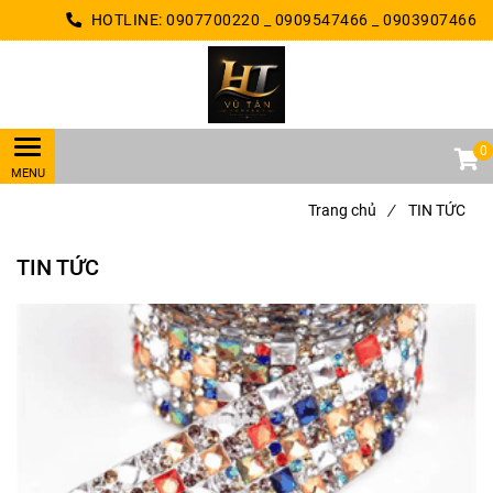
HOTLINE:
0907700220 _ 0909547466 _ 0903907466
0
Trang chủ
/
TIN TỨC
TIN TỨC