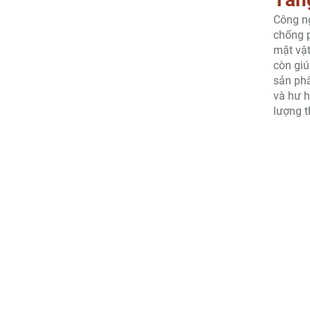
Công n
chống p
mặt vật
còn giú
sản phẩ
và hư h
lượng t