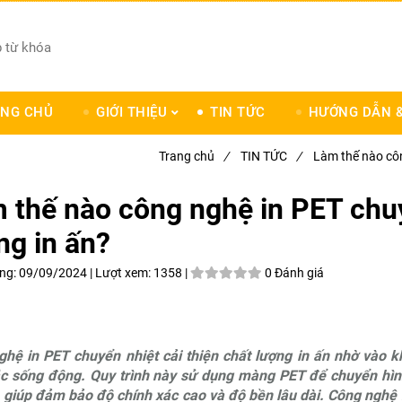
NG CHỦ
GIỚI THIỆU
TIN TỨC
HƯỚNG DẪN &
Trang chủ
/
TIN TỨC
/
Làm thế nào côn
 thế nào công nghệ in PET chuy
ng in ấn?
ng:
09/09/2024 |
Lượt xem:
1358 |
0 Đánh giá
hệ in PET chuyển nhiệt cải thiện chất lượng in ấn nhờ vào khả
c sống động. Quy trình này sử dụng màng PET để chuyển hìn
 giúp đảm bảo độ chính xác cao và độ bền lâu dài. Công nghệ n