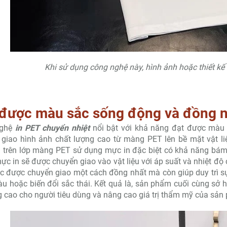
10.000đ
110.000đ
120.000đ
120.000
Khi sử dụng công nghệ này, hình ảnh hoặc thiết kế 
 được màu sắc sống động và đồng n
nghệ
in PET chuyển nhiệt
nổi bật với khả năng đạt được màu 
giao hình ảnh chất lượng cao từ màng PET lên bề mặt vật liệ
 trên lớp màng PET sử dụng mực in đặc biệt có khả năng bám
mực in sẽ được chuyển giao vào vật liệu với áp suất và nhiệt đ
 được chuyển giao một cách đồng nhất mà còn giúp duy trì s
u hoặc biến đổi sắc thái. Kết quả là, sản phẩm cuối cùng sở
g cao cho người tiêu dùng và nâng cao giá trị thẩm mỹ của sản