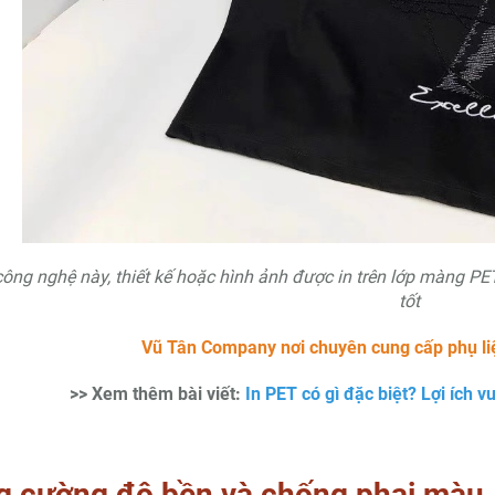
công nghệ này, thiết kế hoặc hình ảnh được in trên lớp màng P
tốt
Vũ Tân Company nơi chuyên cung cấp phụ l
>> Xem thêm bài viết:
In PET có gì đặc biệt? Lợi ích vư
g cường độ bền và chống phai màu