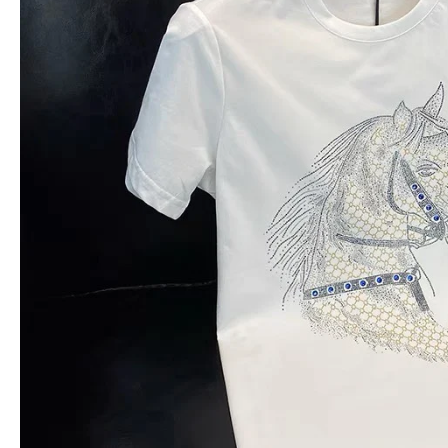
-8%
 KẾT THỦY TINH HT 01
ĐÁ KẾT THỦY TINH H