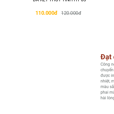
110.000đ
1
120.000đ
Đạt
Công 
chuyển 
được in
nhiệt, 
màu sắc
phai mà
hài lòn