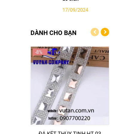
17/09/2024
DÀNH CHO BẠN
-8%
-8%
ĐÁ KẾT THỦY TINH HT 03
ĐÁ