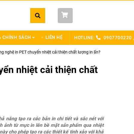
Giỏ hàng (
0
)
 CHÍNH SÁCH
LIÊN HỆ
HOTLINE:
0907700220 
g nghệ in PET chuyển nhiệt cải thiện chất lượng in ấn?
ển nhiệt cải thiện chất
 năng tạo ra các bản in chi tiết và sắc nét với
h ảnh từ mực in lên bề mặt sản phẩm qua nhiệt
ày cho phép tạo ra các thiết kế tinh xảo với khả