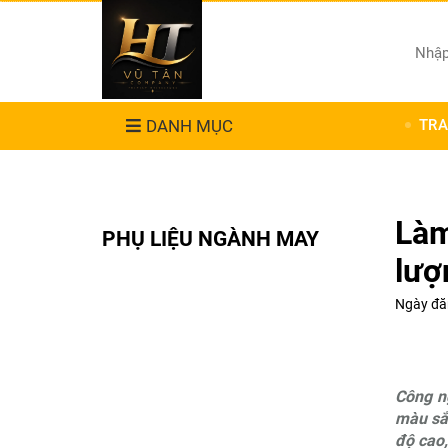
DANH MỤC
TRA
Làm
PHỤ LIỆU NGÀNH MAY
lượ
Ngày đă
Công ng
màu sắ
độ cao,