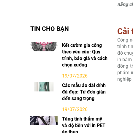
năng ch
TIN CHO BẠN
Cải 
Công 
Kết cườm gia công
trình t
theo yêu cầu: Quy
đó chuy
trình, báo giá và cách
in bám 
chọn xưởng
đồng t
phẩm in
19/07/2026
nghiệp 
Các mẫu áo dài đính
đá đẹp: Từ đơn giản
đến sang trọng
19/07/2026
Tăng tính thẩm mỹ
và độ bền với in PET
áo thun