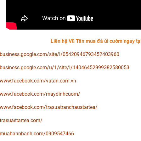
Liên hệ Vũ Tân mua đá ủi cườm ngay tạ
//business.google.com/site/l/05420946793452403960
//business.google.com/u/1/site/l/14046452999382580053
//www.facebook.com/vutan.com.vn
//www.facebook.com/maydinhcuom/
//www.facebook.com/trasuatranchaustartea/
/trasuastartea.com/
//muabannhanh.com/0909547466