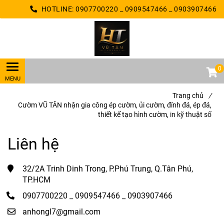
HOTLINE:
0907700220 _ 0909547466 _ 0903907466
0
Trang chủ
/
Cườm VŨ TÂN nhận gia công ép cườm, ủi cườm, đính đá, ép đá,
thiết kế tạo hình cườm, in kỹ thuật số
Liên hệ
32/2A Trinh Dinh Trong, P.Phú Trung, Q.Tân Phú,
TP.HCM
0907700220 _ 0909547466 _ 0903907466
anhongl7@gmail.com