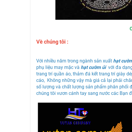
Về chúng tôi :
Với nhiều năm trong ngành sản xuất
hạt cườ
phụ liệu may mặc
và
hạt cườm ủi
với đa dạn
trang trí quần áo, thảm đá kết trang trí giày 
cáo, Không những vậy mà giá cả lại phải chă
số lượng và chất lượng sản phẩm phân phối đ
chúng tôi vươn cánh tay sang nước các Bạn để