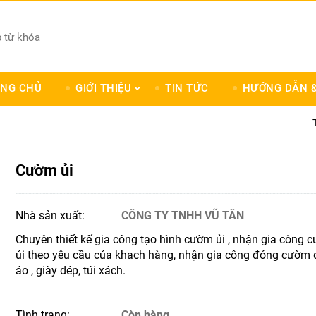
NG CHỦ
GIỚI THIỆU
TIN TỨC
HƯỚNG DẪN &
Cườm ủi
Nhà sản xuất:
CÔNG TY TNHH VŨ TÂN
Chuyên thiết kế gia công tạo hình cườm ủi , nhận gia công 
ủi theo yêu cầu của khach hàng, nhận gia công đóng cườm
áo , giày dép, túi xách.
Tình trạng:
Còn hàng