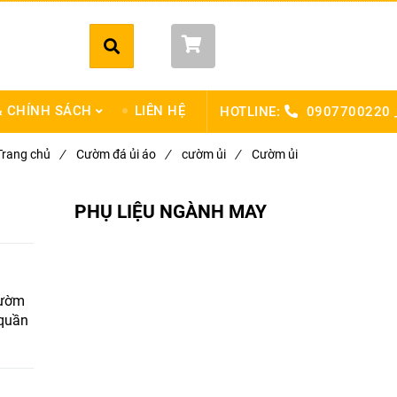
Giỏ hàng (
0
)
 CHÍNH SÁCH
LIÊN HỆ
HOTLINE:
0907700220 
Trang chủ
/
Cườm đá ủi áo
/
cườm ủi
/
Cườm ủi
PHỤ LIỆU NGÀNH MAY
cườm
 quần