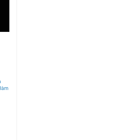
à
 làm