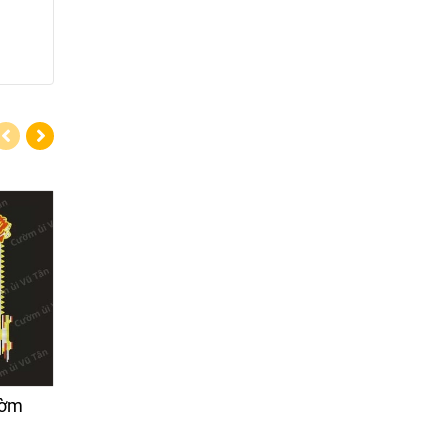
ườm
Xưởng ép cườm
Kết hạt cườm á