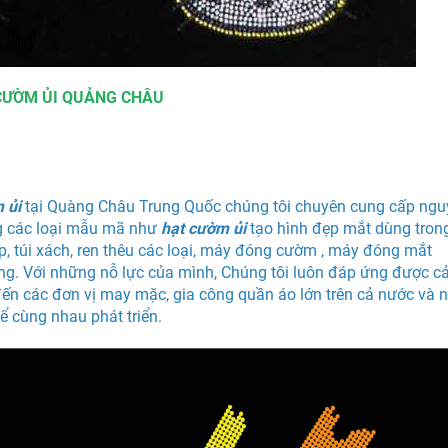
CƯỜM ỦI QUẢNG CHÂU
m ủi
tại Quàng Châu Trung Quốc chúng tôi chuyên cung cấp ngu
g các loại mẫu mã như
hạt cườm ủi
tạo hình đẹp mắt dùng tron
dép, túi xách, ren thêu các loại, máy đóng cườm , máy đóng mắt
ng. Với những nỗ lực của mình, Chúng tôi luôn đáp ứng được cả
ến các đơn vị may mặc, gia công quần áo lớn trên cả nước và 
 cùng nhau phát triển.