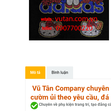
Mô tả
Bình luận
Vũ Tân Company chuyên s
cườm ủi theo yêu cầu, đá 
Chuyên về phụ kiện trang trí, tạo đẳng 