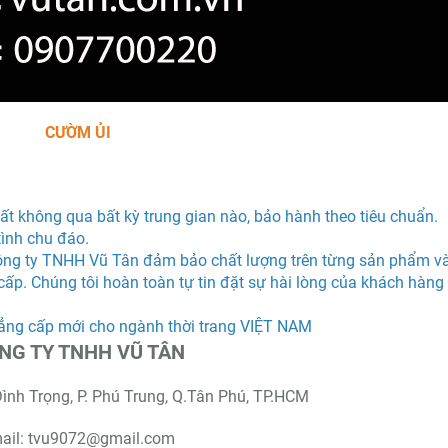
CƯỜM ỦI
t không qua bất kỳ trung gian nào, bảo hành theo tiêu chuẩn.
tình chu đáo.
ng ty TNHH Vũ Tân đảm bảo chất lượng trên từng sản phẩm v
cấp. Chúng tôi hoàn toàn tự tin đặt sự hài lòng của khách hàng
ẳng cấp mới cho ngành thời trang VIỆT NAM
NG TY TNHH VŨ TÂN
Đình Trọng, P. Phú Trung, Q.Tân Phú, TP.HCM
ail: tvu9072@gmail.com