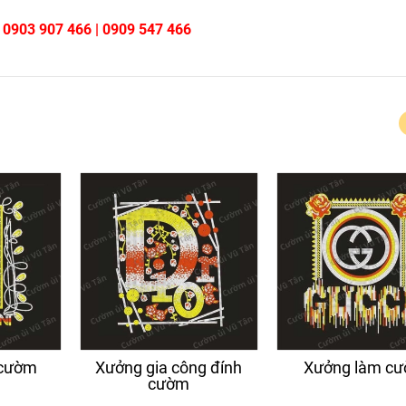
:
0903 907 466 | 0909 547 466
 cườm
Xưởng gia công đính
Xưởng làm c
cườm