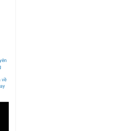
yên
g
 về
nay